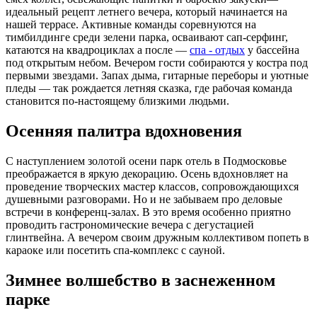
идеальный рецепт летнего вечера, который начинается на
нашей террасе. Активные команды соревнуются на
тимбилдинге среди зелени парка, осваивают сап-серфинг,
катаются на квадроциклах а после —
спа - отдых
у бассейна
под открытым небом. Вечером гости собираются у костра под
первыми звездами. Запах дыма, гитарные переборы и уютные
пледы — так рождается летняя сказка, где рабочая команда
становится по-настоящему близкими людьми.
Осенняя палитра вдохновения
С наступлением золотой осени парк отель в Подмосковье
преображается в яркую декорацию. Осень вдохновляет на
проведение творческих мастер классов, сопровождающихся
душевными разговорами. Но и не забываем про деловые
встречи в конференц-залах. В это время особенно приятно
проводить гастрономические вечера с дегустацией
глинтвейна. А вечером своим дружным коллективом попеть в
караоке или посетить спа-комплекс с сауной.
Зимнее волшебство в заснеженном
парке