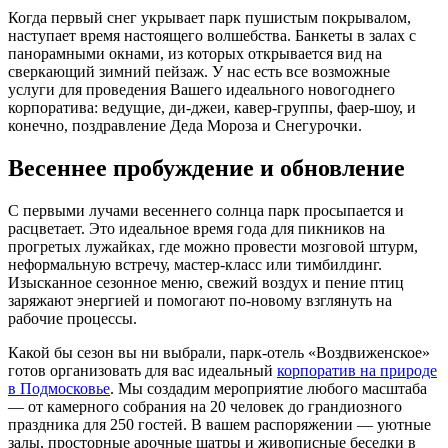
Когда первый снег укрывает парк пушистым покрывалом,
наступает время настоящего волшебства. Банкеты в залах с
панорамными окнами, из которых открывается вид на
сверкающий зимний пейзаж. У нас есть все возможные
услуги для проведения Вашего идеального новогоднего
корпоратива: ведущие, ди-джеи, кавер-группы, фаер-шоу, и
конечно, поздравление Деда Мороза и Снегурочки.
Весеннее пробуждение и обновление
С первыми лучами весеннего солнца парк просыпается и
расцветает. Это идеальное время года для пикников на
прогретых лужайках, где можно провести мозговой штурм,
неформальную встречу, мастер-класс или тимбилдинг.
Изысканное сезонное меню, свежий воздух и пение птиц
заряжают энергией и помогают по-новому взглянуть на
рабочие процессы.
Какой бы сезон вы ни выбрали, парк-отель «Воздвиженское»
готов организовать для вас идеальный
корпоратив на природе
в Подмосковье
. Мы создадим мероприятие любого масштаба
— от камерного собрания на 20 человек до грандиозного
праздника для 250 гостей. В вашем распоряжении — уютные
залы, просторные арочные шатры и живописные беседки в