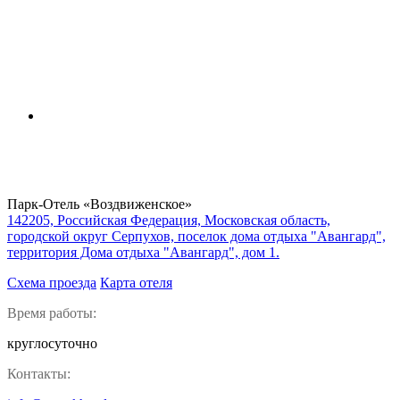
Парк-Отель «Воздвиженское»
142205, Российская Федерация, Московская область,
городской округ Серпухов, поселок дома отдыха "Авангард",
территория Дома отдыха "Авангард", дом 1.
Схема проезда
Карта отеля
Время работы:
круглосуточно
Контакты: